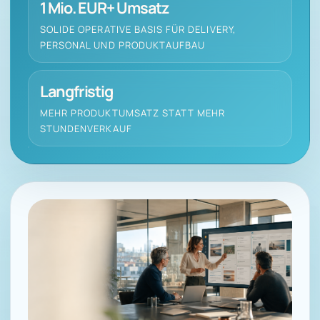
1 Mio. EUR+ Umsatz
SOLIDE OPERATIVE BASIS FÜR DELIVERY,
PERSONAL UND PRODUKTAUFBAU
Langfristig
MEHR PRODUKTUMSATZ STATT MEHR
STUNDENVERKAUF