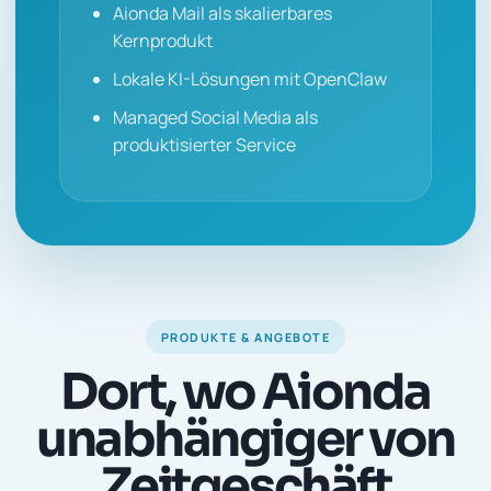
Aionda Mail als skalierbares
Kernprodukt
Lokale KI-Lösungen mit OpenClaw
Managed Social Media als
produktisierter Service
PRODUKTE & ANGEBOTE
Dort, wo Aionda
unabhängiger von
Zeitgeschäft